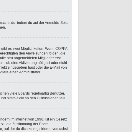
s machst du, indem du auf der Anmelde-Seite
nen.
 gibt es zwei Möglichkeiten. Wenn
COPPA
sberechtigten den Anweisungen folgen, die
n alle neu angemeldeten Mitglieder erst
t, ob eine Aktivierung nötig ist oder nicht.
rrekt eingegeben hast oder die E-Mail von
tiere einen Administrator.
öschen viele Boards regelmäßig Benutzer,
 und nimm aktiv an den Diskussionen teil!
dern im Internet von 1998) ist ein Gesetz
erzu die Zustimmung der Eltern
 auf der du dich zu registrieren versuchst,