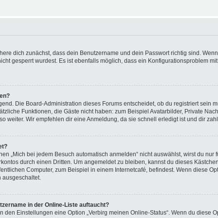
chere dich zunächst, dass dein Benutzername und dein Passwort richtig sind. Wenn 
cht gesperrt wurdest. Es ist ebenfalls möglich, dass ein Konfigurationsproblem mit
ren?
gend. Die Board-Administration dieses Forums entscheidet, ob du registriert sein m
zusätzliche Funktionen, die Gäste nicht haben: zum Beispiel Avatarbilder, Private N
so weiter. Wir empfehlen dir eine Anmeldung, da sie schnell erledigt ist und dir zahlr
et?
n „Mich bei jedem Besuch automatisch anmelden“ nicht auswählst, wirst du nur f
kontos durch einen Dritten. Um angemeldet zu bleiben, kannst du dieses Kästche
ntlichen Computer, zum Beispiel in einem Internetcafé, befindest. Wenn diese Opt
n ausgeschaltet.
tzername in der Online-Liste auftaucht?
in den Einstellungen eine Option „Verbirg meinen Online-Status“. Wenn du diese Op