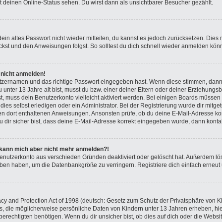
 deinen Online-Status sehen. Du wirst dann als unsichtbarer Besucher gezählt.
 dein altes Passwort nicht wieder mitteilen, du kannst es jedoch zurücksetzen. Die
ckst und den Anweisungen folgst. So solltest du dich schnell wieder anmelden kön
r nicht anmelden!
utzernamen und das richtige Passwort eingegeben hast. Wenn diese stimmen, dann
u unter 13 Jahre alt bist, musst du bzw. einer deiner Eltern oder deiner Erziehung
ist, muss dein Benutzerkonto vielleicht aktiviert werden. Bei einigen Boards müsse
es selbst erledigen oder ein Administrator. Bei der Registrierung wurde dir mitgeteil
den dort enthaltenen Anweisungen. Ansonsten prüfe, ob du deine E-Mail-Adresse ko
 dir sicher bist, dass deine E-Mail-Adresse korrekt eingegeben wurde, dann kontak
t, kann mich aber nicht mehr anmelden?!
 Benutzerkonto aus verschieden Gründen deaktiviert oder gelöscht hat. Außerdem l
ieben haben, um die Datenbankgröße zu verringern. Registriere dich einfach erneut
 and Protection Act of 1998 (deutsch: Gesetz zum Schutz der Privatsphäre von Kin
es, die möglicherweise persönliche Daten von Kindern unter 13 Jahren erheben, hi
echtigten benötigen. Wenn du dir unsicher bist, ob dies auf dich oder die Website,