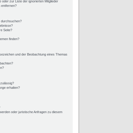
 oder zur Liste der ignorierten Mitglieder
n entfernen?
n durchsuchen?
gebnisse?
e Seite?
hemen finden?
esezeichen und der Beobachtung eines Themas
obachten?
en?
 zulässig?
änge erhalten?
?
hwerden oder juristische Anfragen zu diesem