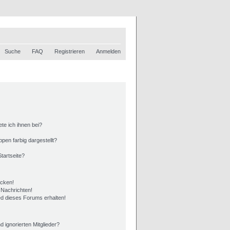
Suche
FAQ
Registrieren
Anmelden
te ich ihnen bei?
en farbig dargestellt?
tartseite?
icken!
 Nachrichten!
ed dieses Forums erhalten!
 ignorierten Mitglieder?