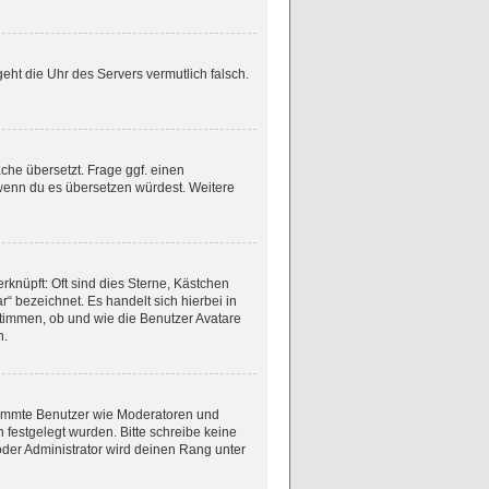
 geht die Uhr des Servers vermutlich falsch.
che übersetzt. Frage ggf. einen
, wenn du es übersetzen würdest. Weitere
rknüpft: Oft sind dies Sterne, Kästchen
“ bezeichnet. Es handelt sich hierbei in
stimmen, ob und wie die Benutzer Avatare
n.
estimmte Benutzer wie Moderatoren und
 festgelegt wurden. Bitte schreibe keine
der Administrator wird deinen Rang unter