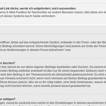
il-Link klicke, werde ich aufgefordert, mich anzumelden.
nterne E-Mail-Funktion für Nachrichten an andere Benutzer nutzen, falls diese von d
ch dieses Systems durch Gäste verhindern.
ffnen, klicke auf das entsprechende Symbol, entweder in der Foren- oder der Beit
nen Beitrag schreiben kannst. Deine Berechtigungen sind jeweils am Ende der Foren- 
rfst an Abstimmungen in diesem Forum teilnehmen“ usw.
er löschen?
 bist, kannst du nur deine eigenen Beiträge bearbeiten oder löschen. Du kannst e
nden Beitrag anklickst; eventuell ist dies nur für einen begrenzten Zeitraum nach 
 wird dein Beitrag in der Themenansicht als überarbeitet gekennzeichnet. Es wird s
eser Hinweis erscheint nicht, wenn noch niemand auf deinen Beitrag geantwortet ha
Diese können jedoch, falls sie es für nötig halten, eine Notiz hinterlassen, warum d
rag nicht löschen können, wenn bereits jemand darauf geantwortet hat.
ur anfügen?
gen, musst du zunächst eine solche in den Einstellungen in deinem persönlichen