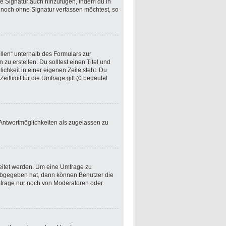
ne Signatur auch hinzufügen, indem du in
noch ohne Signatur verfassen möchtest, so
llen“ unterhalb des Formulars zur
zu erstellen. Du solltest einen Titel und
chkeit in einer eigenen Zeile steht. Du
tlimit für die Umfrage gilt (0 bedeutet
 Antwortmöglichkeiten als zugelassen zu
eitet werden. Um eine Umfrage zu
 abgegeben hat, dann können Benutzer die
mfrage nur noch von Moderatoren oder