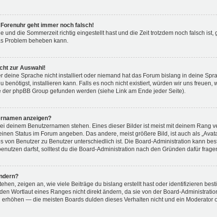
ie Forenuhr geht immer noch falsch!
e und die Sommerzeit richtig eingestellt hast und die Zeit trotzdem noch falsch ist,
 das Problem beheben kann.
cht zur Auswahl!
r deine Sprache nicht installiert oder niemand hat das Forum bislang in deine Spra
u benötigst, installieren kann. Falls es noch nicht existiert, würden wir uns freuen
e der phpBB Group gefunden werden (siehe Link am Ende jeder Seite).
zernamen anzeigen?
bei deinem Benutzernamen stehen. Eines dieser Bilder ist meist mit deinem Rang ve
inen Status im Forum angeben. Das andere, meist größere Bild, ist auch als „Avatar
s von Benutzer zu Benutzer unterschiedlich ist. Die Board-Administration kann be
nutzen darfst, solltest du die Board-Administration nach den Gründen dafür frage
ändern?
en, zeigen an, wie viele Beiträge du bislang erstellt hast oder identifizieren b
en Wortlaut eines Ranges nicht direkt ändern, da sie von der Board-Administration
 erhöhen — die meisten Boards dulden dieses Verhalten nicht und ein Moderator o