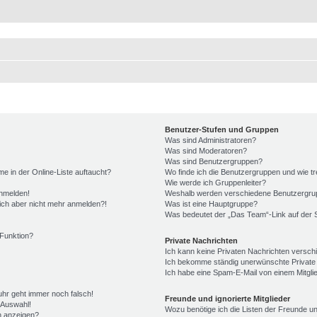
Benutzer-Stufen und Gruppen
Was sind Administratoren?
Was sind Moderatoren?
Was sind Benutzergruppen?
e in der Online-Liste auftaucht?
Wo finde ich die Benutzergruppen und wie tre
Wie werde ich Gruppenleiter?
anmelden!
Weshalb werden verschiedene Benutzergrupp
 mich aber nicht mehr anmelden?!
Was ist eine Hauptgruppe?
Was bedeutet der „Das Team“-Link auf der S
-Funktion?
Private Nachrichten
Ich kann keine Privaten Nachrichten versch
Ich bekomme ständig unerwünschte Private
Ich habe eine Spam-E-Mail von einem Mitgli
nuhr geht immer noch falsch!
Freunde und ignorierte Mitglieder
 Auswahl!
Wozu benötige ich die Listen der Freunde und
n anzeigen?