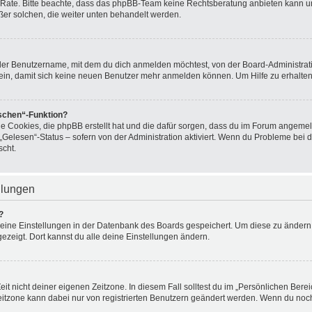
zu Rate. Bitte beachte, dass das phpBB-Team keine Rechtsberatung anbieten kann und
ußer solchen, die weiter unten behandelt werden.
der Benutzername, mit dem du dich anmelden möchtest, von der Board-Administrati
in, damit sich keine neuen Benutzer mehr anmelden können. Um Hilfe zu erhalten
öschen“-Funktion?
ie Cookies, die phpBB erstellt hat und die dafür sorgen, dass du im Forum angeme
„Gelesen“-Status – sofern von der Administration aktiviert. Wenn du Probleme bei
scht.
llungen
?
 deine Einstellungen in der Datenbank des Boards gespeichert. Um diese zu ändern,
gezeigt. Dort kannst du alle deine Einstellungen ändern.
it nicht deiner eigenen Zeitzone. In diesem Fall solltest du im „Persönlichen Bere
 Zeitzone kann dabei nur von registrierten Benutzern geändert werden. Wenn du noch nic