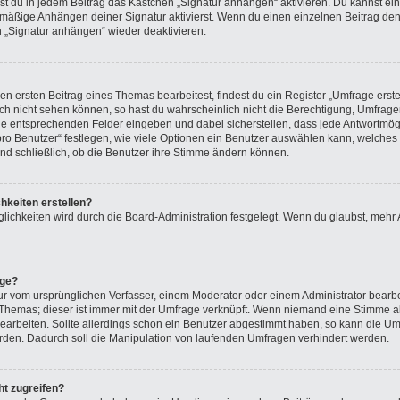
nnst du in jedem Beitrag das Kästchen „Signatur anhängen“ aktivieren. Du kannst ei
mäßige Anhängen deiner Signatur aktivierst. Wenn du einen einzelnen Beitrag den
n „Signatur anhängen“ wieder deaktivieren.
 ersten Beitrag eines Themas bearbeitest, findest du ein Register „Umfrage erste
ich nicht sehen können, so hast du wahrscheinlich nicht die Berechtigung, Umfragen 
e entsprechenden Felder eingeben und dabei sicherstellen, dass jede Antwortmögli
o Benutzer“ festlegen, wie viele Optionen ein Benutzer auswählen kann, welches Zei
nd schließlich, ob die Benutzer ihre Stimme ändern können.
hkeiten erstellen?
lichkeiten wird durch die Board-Administration festgelegt. Wenn du glaubst, mehr
age?
r vom ursprünglichen Verfasser, einem Moderator oder einem Administrator bearb
s Themas; dieser ist immer mit der Umfrage verknüpft. Wenn niemand eine Stimme
arbeiten. Sollte allerdings schon ein Benutzer abgestimmt haben, so kann die U
rden. Dadurch soll die Manipulation von laufenden Umfragen verhindert werden.
t zugreifen?