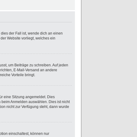
dies der Fall ist, wende dich an einen
 der Website vorliegt, welches ein
usst, um Beiträge zu schreiben. Auf jeden
achrichten, E-Mail-Versand an andere
eiche Vorteile bringt.
ür eine Sitzung angemeldet. Dies
n beim Anmelden auswählen. Dies ist nicht
ion nicht zur Verfügung steht, dann wurde
tion einschaltest, können nur