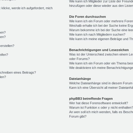
Wie kann ich Mitglieder zur Liste der Freunde
hinzufügen oder diese wieder aus den Liste
 klicke, werde ich aufgefordert, mich
Die Foren durchsuchen
Wie kann ich ein Forum oder mehrere Fore
Weshalb erhalte ich bei der Suche keine Er
Warum bekomme ich bei der Suche eine leer
hen?
Wie kann ich nach Mitgliedern suchen?
gen?
Wie kann ich meine eigenen Beiträge und T
erstellen?
Benachrichtigungen und Lesezeichen
Was ist der Unterschied zwischen einem L
eifen?
oder Forums?
Wie kann ich ein Forum oder ein Thema be
Wie deaktiviere ich meine Benachrichtigung
Schreiben eines Beitrags?
den?
Dateianhänge
Welche Dateianhänge sind in diesem Forum
Kann ich eine Übersicht all meiner Dateianh
phpBB3 betreffende Fragen
Wer hat diese Forensoftware entwickelt?
Warum ist Funktion x oder y nicht enthalten
An wen soll ich mich wenden, falls es Besc
Forum gibt?