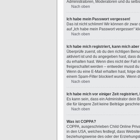
Administratoren, Moderatoren und du selbst
Nach oben
Ich habe mein Passwort vergessen!
Das ist nicht schlimm! Wir können dir zwar
auf „Ich habe mein Passwort vergessen“ kli
Nach oben
Ich habe mich registriert, kann mich abe
Überprüfe zuerst, ob du den richtigen Ben
aktiviert ist und du angegeben hast, dass d
du erhalten hast. Wenn dies nicht der Fall 
freigeschaltet werden – entweder musst du di
Wenn du eine E-Mail erhalten hast, folge 
einem Spam-Filter blockiert wurde. Wenn du
Nach oben
Ich habe mich vor einiger Zeit registrier
Es kann sein, dass ein Administrator dein
die für längere Zeit keine Beiträge geschr
Nach oben
Was ist COPPA?
COPPA, ausgeschrieben Child Online Privacy
in den USA, welches festlegt, dass Websit
beziehungsweise des oder der Erziehungsber