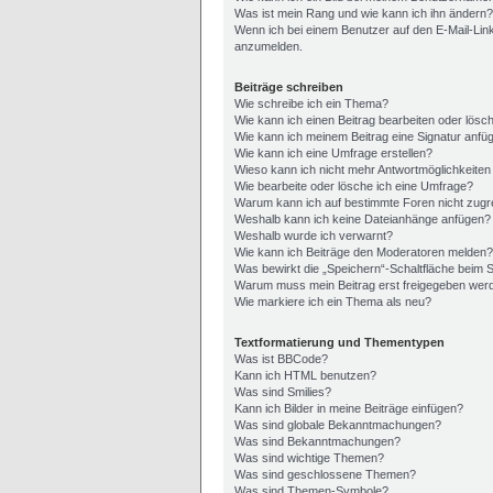
Was ist mein Rang und wie kann ich ihn ändern?
Wenn ich bei einem Benutzer auf den E-Mail-Link
anzumelden.
Beiträge schreiben
Wie schreibe ich ein Thema?
Wie kann ich einen Beitrag bearbeiten oder lösc
Wie kann ich meinem Beitrag eine Signatur anfü
Wie kann ich eine Umfrage erstellen?
Wieso kann ich nicht mehr Antwortmöglichkeiten 
Wie bearbeite oder lösche ich eine Umfrage?
Warum kann ich auf bestimmte Foren nicht zugr
Weshalb kann ich keine Dateianhänge anfügen?
Weshalb wurde ich verwarnt?
Wie kann ich Beiträge den Moderatoren melden?
Was bewirkt die „Speichern“-Schaltfläche beim 
Warum muss mein Beitrag erst freigegeben wer
Wie markiere ich ein Thema als neu?
Textformatierung und Thementypen
Was ist BBCode?
Kann ich HTML benutzen?
Was sind Smilies?
Kann ich Bilder in meine Beiträge einfügen?
Was sind globale Bekanntmachungen?
Was sind Bekanntmachungen?
Was sind wichtige Themen?
Was sind geschlossene Themen?
Was sind Themen-Symbole?