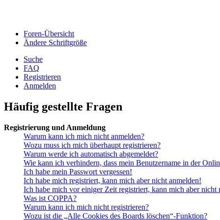
Foren-Übersicht
Ändere Schriftgröße
Suche
FAQ
Registrieren
Anmelden
Häufig gestellte Fragen
Registrierung und Anmeldung
Warum kann ich mich nicht anmelden?
Wozu muss ich mich überhaupt registrieren?
Warum werde ich automatisch abgemeldet?
Wie kann ich verhindern, dass mein Benutzername in der Onlin
Ich habe mein Passwort vergessen!
Ich habe mich registriert, kann mich aber nicht anmelden!
Ich habe mich vor einiger Zeit registriert, kann mich aber nich
Was ist COPPA?
Warum kann ich mich nicht registrieren?
Wozu ist die „Alle Cookies des Boards löschen“-Funktion?