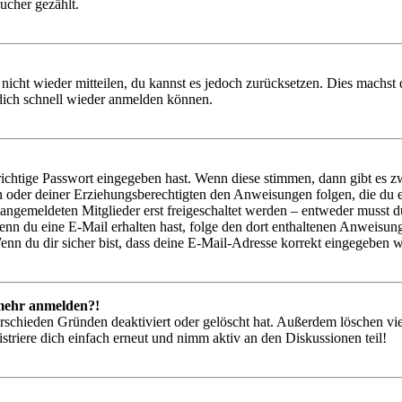
ucher gezählt.
 nicht wieder mitteilen, du kannst es jedoch zurücksetzen. Dies machs
 dich schnell wieder anmelden können.
richtige Passwort eingegeben hast. Wenn diese stimmen, dann gibt es
ern oder deiner Erziehungsberechtigten den Anweisungen folgen, die du e
 angemeldeten Mitglieder erst freigeschaltet werden – entweder musst du
. Wenn du eine E-Mail erhalten hast, folge den dort enthaltenen Anweis
nn du dir sicher bist, dass deine E-Mail-Adresse korrekt eingegeben w
t mehr anmelden?!
rschieden Gründen deaktiviert oder gelöscht hat. Außerdem löschen vie
triere dich einfach erneut und nimm aktiv an den Diskussionen teil!