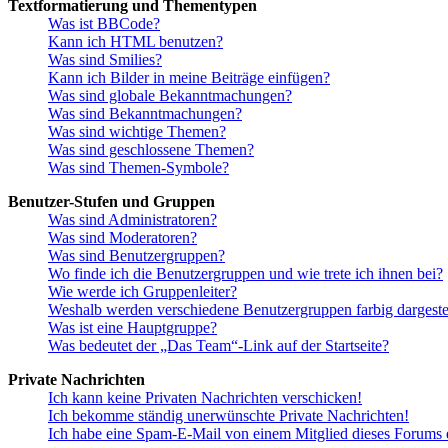
Textformatierung und Thementypen
Was ist BBCode?
Kann ich HTML benutzen?
Was sind Smilies?
Kann ich Bilder in meine Beiträge einfügen?
Was sind globale Bekanntmachungen?
Was sind Bekanntmachungen?
Was sind wichtige Themen?
Was sind geschlossene Themen?
Was sind Themen-Symbole?
Benutzer-Stufen und Gruppen
Was sind Administratoren?
Was sind Moderatoren?
Was sind Benutzergruppen?
Wo finde ich die Benutzergruppen und wie trete ich ihnen bei?
Wie werde ich Gruppenleiter?
Weshalb werden verschiedene Benutzergruppen farbig dargestel
Was ist eine Hauptgruppe?
Was bedeutet der „Das Team“-Link auf der Startseite?
Private Nachrichten
Ich kann keine Privaten Nachrichten verschicken!
Ich bekomme ständig unerwünschte Private Nachrichten!
Ich habe eine Spam-E-Mail von einem Mitglied dieses Forums e