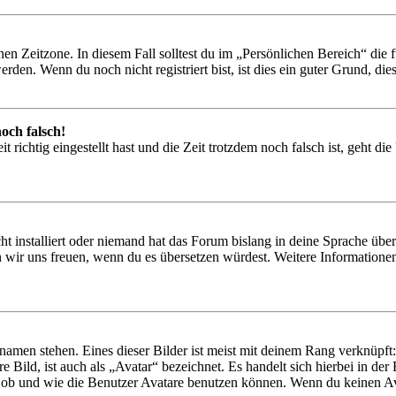
en Zeitzone. In diesem Fall solltest du im „Persönlichen Bereich“ die fü
den. Wenn du noch nicht registriert bist, ist dies ein guter Grund, dies 
och falsch!
 richtig eingestellt hast und die Zeit trotzdem noch falsch ist, geht di
t installiert oder niemand hat das Forum bislang in deine Sprache übers
würden wir uns freuen, wenn du es übersetzen würdest. Weitere Informa
amen stehen. Eines dieser Bilder ist meist mit deinem Rang verknüpft: 
 Bild, ist auch als „Avatar“ bezeichnet. Es handelt sich hierbei in de
 ob und wie die Benutzer Avatare benutzen können. Wenn du keinen Ava