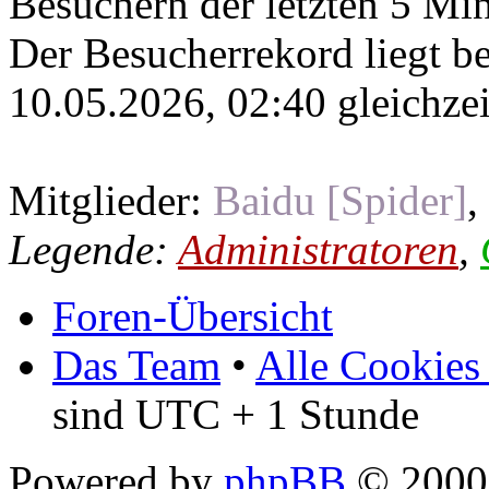
Besuchern der letzten 5 Mi
Der Besucherrekord liegt b
10.05.2026, 02:40 gleichzei
Mitglieder:
Baidu [Spider]
,
Legende:
Administratoren
,
Foren-Übersicht
Das Team
•
Alle Cookies
sind UTC + 1 Stunde
Powered by
phpBB
© 2000,