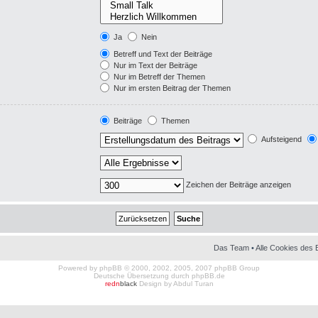
Ja
Nein
Betreff und Text der Beiträge
Nur im Text der Beiträge
Nur im Betreff der Themen
Nur im ersten Beitrag der Themen
Beiträge
Themen
Aufsteigend
Zeichen der Beiträge anzeigen
Das Team
•
Alle Cookies des 
Powered by
phpBB
© 2000, 2002, 2005, 2007 phpBB Group
Deutsche Übersetzung durch
phpBB.de
redn
black
Design by
Abdul Turan