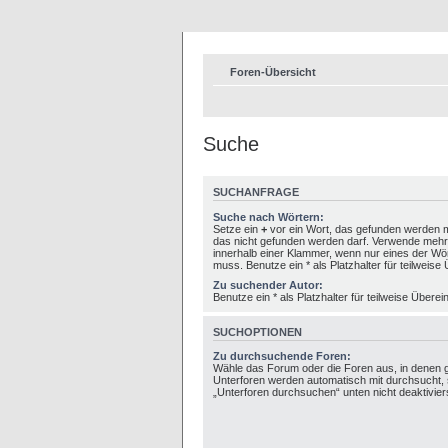
Foren-Übersicht
Suche
SUCHANFRAGE
Suche nach Wörtern:
Setze ein
+
vor ein Wort, das gefunden werden 
das nicht gefunden werden darf. Verwende mehr
innerhalb einer Klammer, wenn nur eines der W
muss. Benutze ein * als Platzhalter für teilweis
Zu suchender Autor:
Benutze ein * als Platzhalter für teilweise Über
SUCHOPTIONEN
Zu durchsuchende Foren:
Wähle das Forum oder die Foren aus, in denen g
Unterforen werden automatisch mit durchsucht, 
„Unterforen durchsuchen“ unten nicht deaktivier