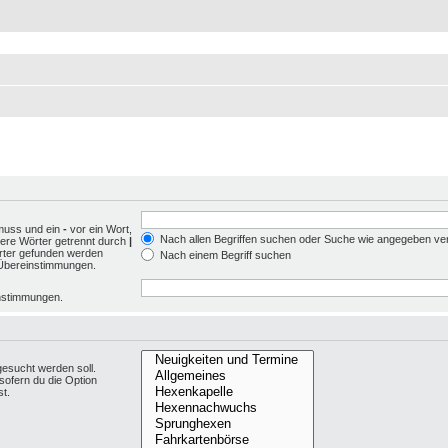
muss und ein
-
vor ein Wort,
Nach allen Begriffen suchen oder Suche wie angegeben v
ere Wörter getrennt durch
|
örter gefunden werden
Nach einem Begriff suchen
e Übereinstimmungen.
einstimmungen.
esucht werden soll.
sofern du die Option
st.