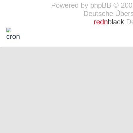
Powered by
phpBB
© 2000
Deutsche Über
redn
black
De