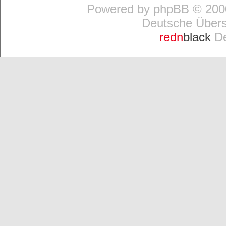
Powered by
phpBB
© 2000
Deutsche Über
redn
black
De