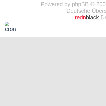
Powered by
phpBB
© 2000
Deutsche Über
redn
black
De