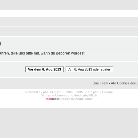
g
hren, teile uns bitte mit, wann du geboren wurdest.
Vor dem 6. Aug 2013
Am 6. Aug 2013 oder später
Das Team
•
Alle Cookies des 
Powered by
phpBB
© 2000, 2002, 2005, 2007 phpBB Group
Deutsche Übersetzung durch
phpBB.de
redn
black
Design by
Abdul Turan