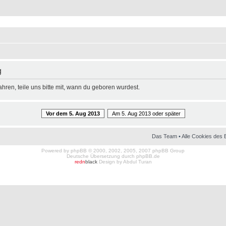
g
hren, teile uns bitte mit, wann du geboren wurdest.
Vor dem 5. Aug 2013
Am 5. Aug 2013 oder später
Das Team
•
Alle Cookies des 
Powered by
phpBB
© 2000, 2002, 2005, 2007 phpBB Group
Deutsche Übersetzung durch
phpBB.de
redn
black
Design by
Abdul Turan