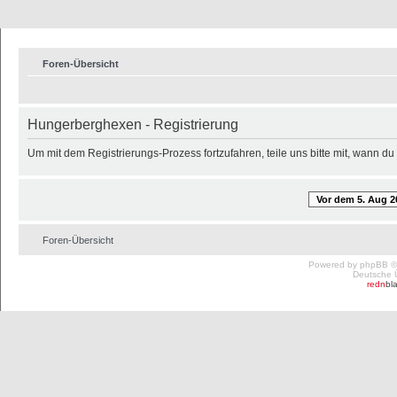
Foren-Übersicht
Hungerberghexen - Registrierung
Um mit dem Registrierungs-Prozess fortzufahren, teile uns bitte mit, wann d
Vor dem 5. Aug 2
Foren-Übersicht
Powered by
phpBB
©
Deutsche 
redn
bl