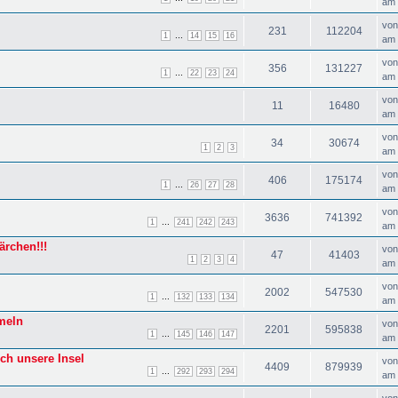
am 
vo
231
112204
...
1
14
15
16
am 
vo
356
131227
...
1
22
23
24
am 
vo
11
16480
am 
vo
34
30674
1
2
3
am 
vo
406
175174
...
1
26
27
28
am 
vo
3636
741392
...
1
241
242
243
am 
rchen!!!
vo
47
41403
1
2
3
4
am 
vo
2002
547530
...
1
132
133
134
am 
meln
vo
2201
595838
...
1
145
146
147
am 
ch unsere Insel
vo
4409
879939
...
1
292
293
294
am 
vo