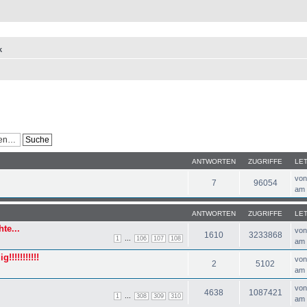
k
ANTWORTEN
ZUGRIFFE
LE
vo
7
96054
am 
ANTWORTEN
ZUGRIFFE
LE
te...
vo
1610
3233868
...
1
106
107
108
am 
!!!!!!!!!!
vo
2
5102
am 
vo
4638
1087421
...
1
308
309
310
am 