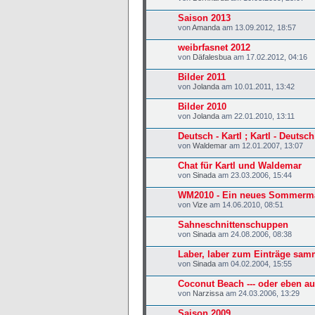
Saison 2013
von
Amanda
am 13.09.2012, 18:57
weibrfasnet 2012
von
Däfalesbua
am 17.02.2012, 04:16
Bilder 2011
von
Jolanda
am 10.01.2011, 13:42
Bilder 2010
von
Jolanda
am 22.01.2010, 13:11
Deutsch - Kartl ; Kartl - Deutsch
von
Waldemar
am 12.01.2007, 13:07
Chat für Kartl und Waldemar
von
Sinada
am 23.03.2006, 15:44
WM2010 - Ein neues Sommermä
von
Vize
am 14.06.2010, 08:51
Sahneschnittenschuppen
von
Sinada
am 24.08.2006, 08:38
Laber, laber zum Einträge sam
von
Sinada
am 04.02.2004, 15:55
Coconut Beach --- oder eben au
von
Narzissa
am 24.03.2006, 13:29
Saison 2009