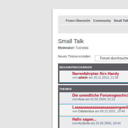
Foren-Übersicht
‹
Community
‹
Small Tal
Small Talk
Moderator:
Tusnelda
Neues Thema erstellen
BEKANNTMACHUNGEN
Narrenfahrplan fürs Handy
von
admin
am 20.11.2012, 21:58
THEMEN
Die unendliche Forumsgeschich
von
Asta
am 01.02.2004, 21:21
Laaaaaaaaaaaaaaaaaaaaangweilig!
von
Däfalesbua
am 09.12.2021, 10:46
Hallo sagen...
von
Acolonia
am 23.05.2005, 18:44