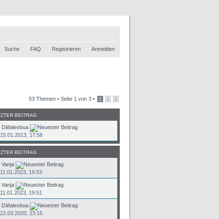
Suche
FAQ
Registrieren
Anmelden
53 Themen •
Seite
1
von
3
•
1
2
3
TZTER BEITRAG
n
Däfalesbua
15.01.2013, 17:58
TZTER BEITRAG
n
Vanja
11.01.2023, 19:53
n
Vanja
11.01.2023, 19:51
n
Däfalesbua
22.03.2020, 23:15