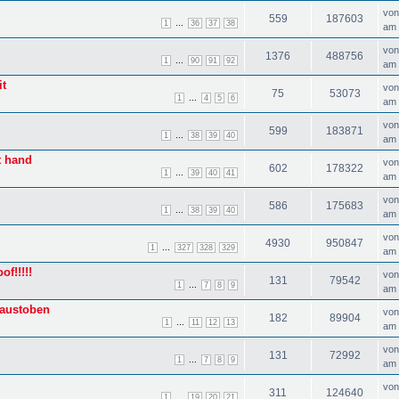
vo
559
187603
...
1
36
37
38
am 
vo
1376
488756
...
1
90
91
92
am 
it
vo
75
53073
...
1
4
5
6
am 
vo
599
183871
...
1
38
39
40
am 
t hand
vo
602
178322
...
1
39
40
41
am 
vo
586
175683
...
1
38
39
40
am 
vo
4930
950847
...
1
327
328
329
am 
f!!!!!
vo
131
79542
...
1
7
8
9
am 
 austoben
vo
182
89904
...
1
11
12
13
am 
vo
131
72992
...
1
7
8
9
am 
vo
311
124640
...
1
19
20
21