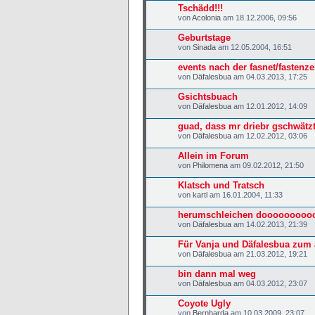
Tschädd!!!
von
Acolonia
am 18.12.2006, 09:56
Geburtstage
von
Sinada
am 12.05.2004, 16:51
events nach der fasnet/fastenze
von
Däfalesbua
am 04.03.2013, 17:25
Gsichtsbuach
von
Däfalesbua
am 12.01.2012, 14:09
guad, dass mr driebr gschwätz
von
Däfalesbua
am 12.02.2012, 03:06
Allein im Forum
von
Philomena
am 09.02.2012, 21:50
Klatsch und Tratsch
von
kartl
am 16.01.2004, 11:33
herumschleichen dooooooooooo
von
Däfalesbua
am 14.02.2013, 21:39
Für Vanja und Däfalesbua zum
von
Däfalesbua
am 21.03.2012, 19:21
bin dann mal weg
von
Däfalesbua
am 04.03.2012, 23:07
Coyote Ugly
von
Bernharda
am 10.03.2009, 23:07