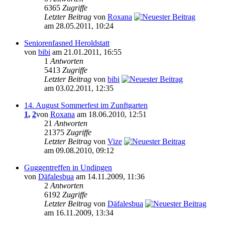
6365
Zugriffe
Letzter Beitrag
von
Roxana
am 28.05.2011, 10:24
Seniorenfasned Heroldstatt
von
bibi
am 21.01.2011, 16:55
1
Antworten
5413
Zugriffe
Letzter Beitrag
von
bibi
am 03.02.2011, 12:35
14. August Sommerfest im Zunftgarten
1
,
2
von
Roxana
am 18.06.2010, 12:51
21
Antworten
21375
Zugriffe
Letzter Beitrag
von
Vize
am 09.08.2010, 09:12
Guggentreffen in Undingen
von
Däfalesbua
am 14.11.2009, 11:36
2
Antworten
6192
Zugriffe
Letzter Beitrag
von
Däfalesbua
am 16.11.2009, 13:34