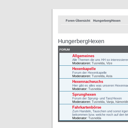
Foren-Übersicht
‹
HungerbergHexen
HungerbergHexen
FORUM
Allgemeines
Alle Themen die uns HH so interessieren
Moderatoren:
Tusnelda
,
Vize
Hexenkapelle
Forum der Hexenkapelle
Moderatoren:
Tusnelda
,
Asta
Hexennachwuchs
Hier gibt es alles was unseren Hexennac
Moderator:
Tusnelda
Sprunghexen
Forum der Sprung- und TanzHexen
Moderatoren:
Tusnelda
,
Vanja
,
hämoridi
Fahrkartenbörse
Zum Handeln, Tauschen und sonst irgen
bekommen bzw. welche noch auf den le
Moderator:
Tusnelda