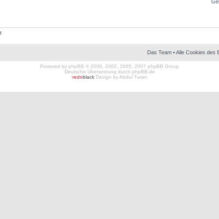
Ge
t
Das Team
•
Alle Cookies des 
Powered by
phpBB
© 2000, 2002, 2005, 2007 phpBB Group
Deutsche Übersetzung durch
phpBB.de
redn
black
Design by
Abdul Turan