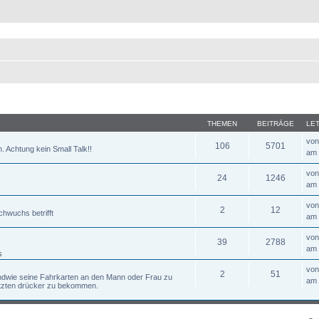
THEMEN
BEITRÄGE
LE
vo
106
5701
. Achtung kein Small Talk!!
am 
vo
24
1246
am 
vo
2
12
hwuchs betrifft
am 
vo
39
2788
am 
s
vo
2
51
dwie seine Fahrkarten an den Mann oder Frau zu
am 
tzten drücker zu bekommen.