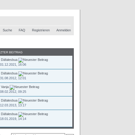
Suche
FAQ
Registrieren
Anmelden
TZTER BEITRAG
n
Däfalesbua
01.12.2021, 16:06
n
Däfalesbua
31.08.2012, 12:01
n
Vanja
08.02.2012, 09:25
n
Däfalesbua
12.03.2013, 13:17
n
Däfalesbua
18.01.2019, 14:14