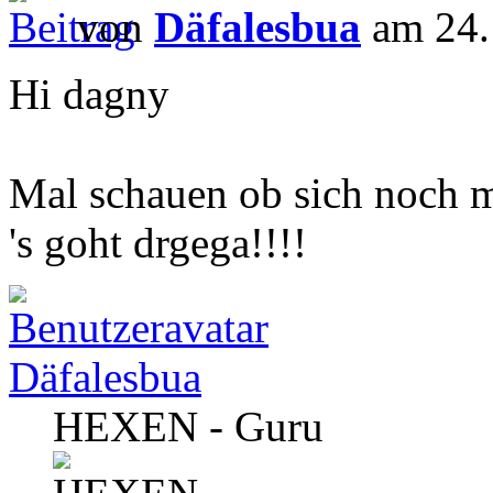
von
Däfalesbua
am 24.
Hi dagny
Mal schauen ob sich noch m
's goht drgega!!!!
Däfalesbua
HEXEN - Guru