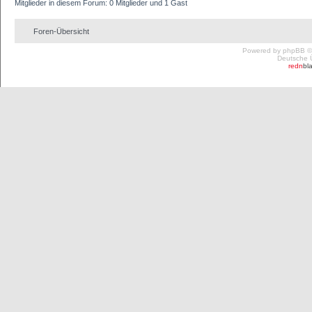
Mitglieder in diesem Forum: 0 Mitglieder und 1 Gast
Foren-Übersicht
Powered by
phpBB
©
Deutsche 
redn
bl