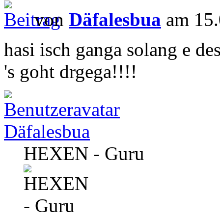
von
Däfalesbua
am 15.
hasi isch ganga solang e de
's goht drgega!!!!
Däfalesbua
HEXEN - Guru