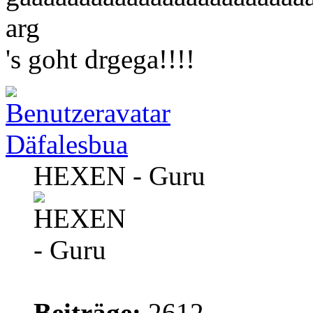
arg
's goht drgega!!!!
Däfalesbua
HEXEN - Guru
Beiträge:
2612