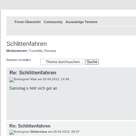
Foren-Übersicht
‹
Community
‹
Auswärtige Termine
Schlittenfahren
Moderatoren:
Tusnelda
,
Roxana
Antwort erstellen
Re: Schlittenfahren
von
Vize
am 20.04.2012, 14:48
Samstag´s hört sich gut an
Re: Schlittenfahren
von
Däfalesbua
am 29.04.2012, 06:37