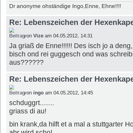
Dr anonyme ohständige Ingo,Enne, Ehne!!!!
Re: Lebenszeichen der Hexenkape
von
Vize
am 04.05.2012, 14:31
Ja griaß de Enne!!!!!! Des isch jo a den
bisch ond rei guggesch ond was schreibs
aus??????
Re: Lebenszeichen der Hexenkape
von
ingo
am 04.05.2012, 14:45
schduggrt........
griass di au!
bin krank,da hilft et a mal a stuttgarter H
abr wird scho!