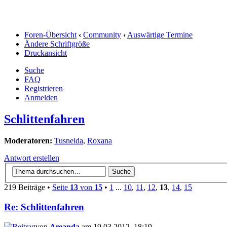
Foren-Übersicht
‹
Community
‹
Auswärtige Termine
Ändere Schriftgröße
Druckansicht
Suche
FAQ
Registrieren
Anmelden
Schlittenfahren
Moderatoren:
Tusnelda
,
Roxana
Antwort erstellen
219 Beiträge •
Seite
13
von
15
•
1
...
10
,
11
,
12
,
13
,
14
,
15
Re: Schlittenfahren
von
Amanda
am 19.03.2012, 18:19