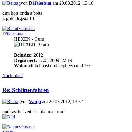
von
Däfalesbua
am 20.03.2012, 13:18
drm hots onda a boits
's goht drgega!!!!
Däfalesbua
HEXEN - Guru
Beiträge:
2612
Registriert:
17.08.2009, 22:19
Wohnort:
bei hasi und nephtysa und ???
Nach oben
Re: Schlittenfahren
von
Vanja
am 20.03.2012, 13:37
ond faschdazeit isch dann au rom!