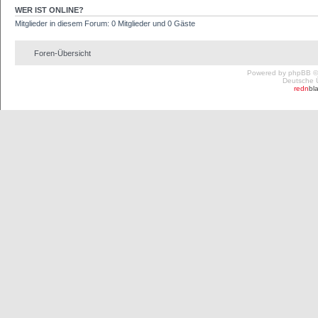
WER IST ONLINE?
Mitglieder in diesem Forum: 0 Mitglieder und 0 Gäste
Foren-Übersicht
Powered by
phpBB
©
Deutsche 
redn
bl