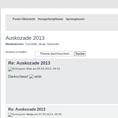
Foren-Übersicht
‹
HungerbergHexen
‹
Sprunghexen
Auskozade 2013
Moderatoren:
Tusnelda
,
Vanja
,
hämoridis
Antwort erstellen
Re: Auskozade 2013
von
Vize
am 05.03.2013, 09:10
Dankscheee!
Re: Auskozade 2013
von
Vanja
am 07.03.2013, 08:30