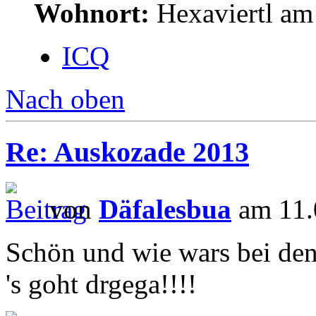
Wohnort:
Hexaviertl am
ICQ
Nach oben
Re: Auskozade 2013
von
Däfalesbua
am 11.
Schön und wie wars bei de
's goht drgega!!!!