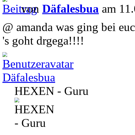
von
Däfalesbua
am 11.
@ amanda was ging bei euc
's goht drgega!!!!
Däfalesbua
HEXEN - Guru