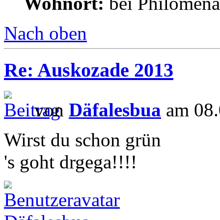
Wohnort:
bei Philomena
Nach oben
Re: Auskozade 2013
von
Däfalesbua
am 08.
Wirst du schon grün
's goht drgega!!!!