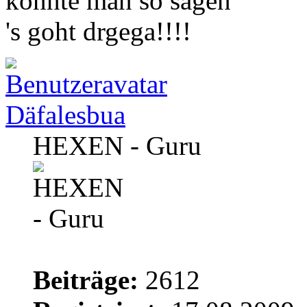
könnte man so sagen
's goht drgega!!!!
Däfalesbua
HEXEN - Guru
Beiträge:
2612