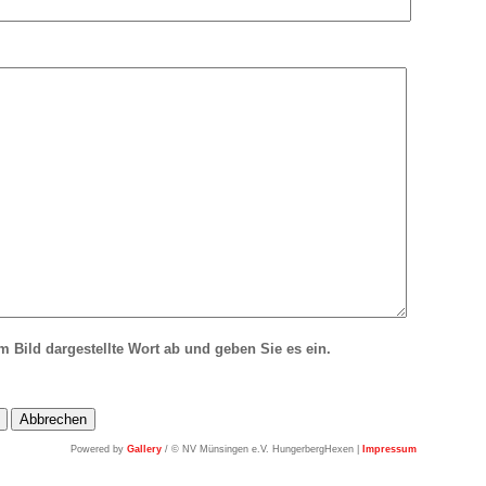
im Bild dargestellte Wort ab und geben Sie es ein.
Powered by
Gallery
/ © NV Münsingen e.V. HungerbergHexen |
Impressum